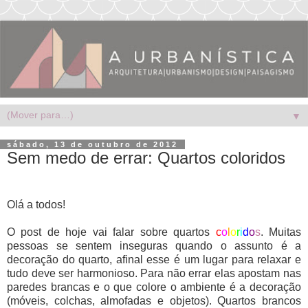
▼
sábado, 13 de outubro de 2012
Sem medo de errar: Quartos coloridos
Olá a todos!
O post de hoje vai falar sobre quartos
c
o
l
o
r
i
d
o
s
. Muitas
pessoas se sentem inseguras quando o assunto é a
decoração do quarto, afinal esse é um lugar para relaxar e
tudo deve ser harmonioso. Para não errar elas apostam nas
paredes brancas e o que colore o ambiente é a decoração
(móveis, colchas, almofadas e objetos). Quartos brancos