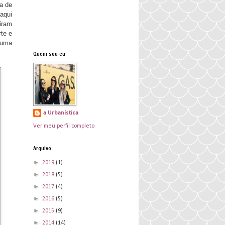
ra de
 aqui
giram
te e
 uma
Quem sou eu
a Urbanística
Ver meu perfil completo
Arquivo
►
2019
(1)
►
2018
(5)
►
2017
(4)
►
2016
(5)
►
2015
(9)
►
2014
(14)